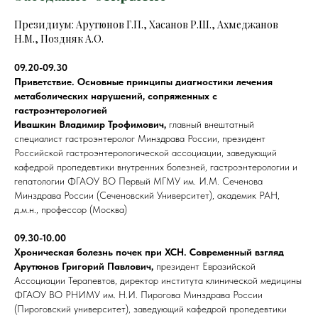
Президиум: Арутюнов Г.П., Хасанов Р.Ш., Ахмеджанов
Н.М., Поздняк А.О.
09.20-09.30
Приветствие. Основные принципы диагностики лечения
метаболических нарушений, сопряженных с
гастроэнтерологией
Ивашкин Владимир Трофимович,
главный внештатный
специалист гастроэнтеролог Минздрава России, президент
Российской гастроэнтерологической ассоциации, заведующий
кафедрой пропедевтики внутренних болезней, гастроэнтерологии и
гепатологии ФГАОУ ВО Первый МГМУ им. И.М. Сеченова
Минздрава России (Сеченовский Университет), академик РАН,
д.м.н., профессор (Москва)
09.30-10.00
Хроническая болезнь почек при ХСН. Современный взгляд
Арутюнов Григорий Павлович,
президент Евразийской
Ассоциации Терапевтов, директор института клинической медицины
ФГАОУ ВО РНИМУ им. Н.И. Пирогова Минздрава России
(Пироговский университет), заведующий кафедрой пропедевтики