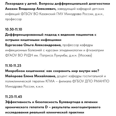
Лихорадка у детей. Вопросы дифференциальной диагностики
Анохин Владимир Алексеевич,
заведующий кафедрой детских
инфекций ФГБОУ ВО Казанский ГМУ Минздрава России, д.м.н.,
профессор
10.50-11.10
Дифференцированный подход к ведению пациентов с
острыми кишечными инфекциями
Бургасова Ольга Александровна,
профессор кафедры
инфекционных болезней с курсами эпидемиологии и фтизиатрии
ФГАОУ ВО РУДН им. Патриса Лумумбы, д.м.н. (Москва)
11.10-11.25
Микробиом кишечника: как сохранить мир внутри нас?
Майорова Елена Михайловна,
доцент кафедры госпитальной и
поликлинической терапии КГМА –
филиала ФГБОУ ДПО РМАНПО
Минздрава России, к.м.н.
11.25-11.45
Эффективность и безопасность Булевиртида в лечении
хронического гепатита D – результаты многоцентрового
исследования реальной клинической практики