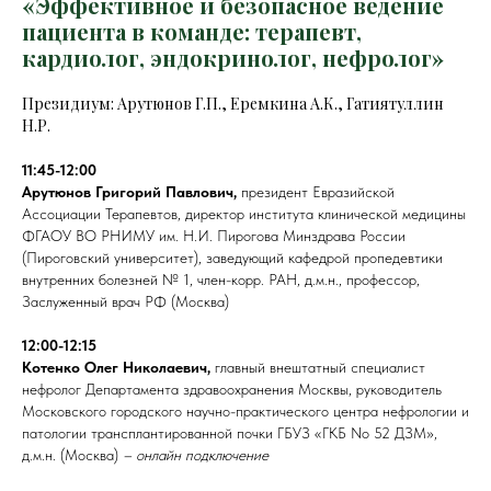
«Эффективное и безопасное ведение
пациента в команде: терапевт,
кардиолог, эндокринолог, нефролог»
Президиум: Арутюнов Г.П., Еремкина А.К., Гатиятуллин
Н.Р.
11:45-12:00
Арутюнов Григорий Павлович,
президент Евразийской
Ассоциации Терапевтов, директор института клинической медицины
ФГАОУ ВО РНИМУ им. Н.И. Пирогова Минздрава России
(Пироговский университет), заведующий кафедрой пропедевтики
внутренних болезней № 1, член-корр. РАН, д.м.н., профессор,
Заслуженный врач РФ (Москва)
12:00-12:15
Котенко Олег Николаевич,
главный внештатный специалист
нефролог Департамента здравоохранения Москвы, руководитель
Московского городского научно-практического центра нефрологии и
патологии трансплантированной почки ГБУЗ «ГКБ No 52 ДЗМ»,
д.м.н. (Москва)
– онлайн подключение