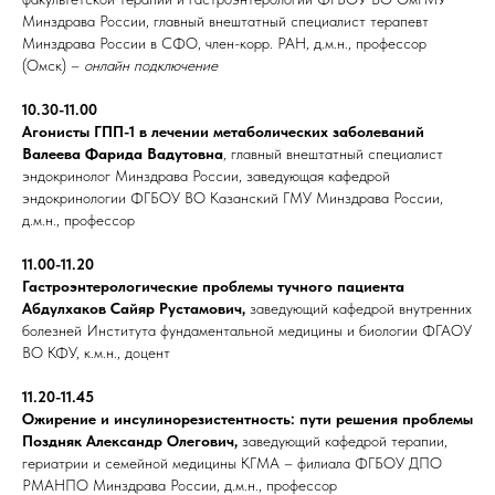
Минздрава России, главный внештатный специалист терапевт
Минздрава России в СФО, член-корр. РАН, д.м.н., профессор
(Омск) –
онлайн подключение
10.30-11.00
Агонисты ГПП-1 в лечении метаболических заболеваний
Валеева Фарида Вадутовна
, главный внештатный специалист
эндокринолог Минздрава России, заведующая кафедрой
эндокринологии ФГБОУ ВО Казанский ГМУ Минздрава России,
д.м.н., профессор
11.00-11.20
Гастроэнтерологические проблемы тучного пациента
Абдулхаков Сайяр Рустамович,
заведующий кафедрой внутренних
болезней Института фундаментальной медицины и биологии ФГАОУ
ВО КФУ, к.м.н., доцент
11.20-11.45
Ожирение и инсулинорезистентность: пути решения проблемы
Поздняк Александр Олегович,
заведующий кафедрой терапии,
гериатрии и семейной медицины КГМА – филиала ФГБОУ ДПО
РМАНПО Минздрава России, д.м.н., профессор