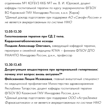
отделением №1 КОГБУЗ ККБ №7 им. В. И. Юрловой, доцент
кафедры госпитальной терапии по курсу эндокринологии ФГБОУ
ВО Кировский ГМУ Минздрава России, к.м.н. (Киров)
*Данный доклад подготовлен при поддержке АО «Санофи-Россия» и
не является аккредитованным по системе НМО
13.05-13.30
Гипотензивная терапия при СД 2 типа.
Кардиометаболические исходы
Поздняк Александр Олегович,
заведующий кафедрой терапии,
гериатрии и семейной медицины КГМА – филиала ФГБОУ ДПО
РМАНПО Минздрава России, д.м.н., профессор
13.30-13.45
Дисрегуляция альдостерона при артериальной гипертензии:
почему этот вопрос вновь актуален?*
Фейсханова Люция Исхаковна
, главный внештатный специалист
по медицинской профилактике Министерства здравоохранения
Республики Татарстан, доцент кафедры госпитальной терапии
ФГБОУ ВО Казанский ГМУ Минздрава России, д.м.н.
*
Данный доклад подготовлен при поддержке ООО «АстраЗенека
Фармасьютикалз» и не является аккредитованным по системе НМО