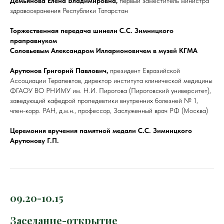
Демьянова Елена Владимировна,
первый заместитель министра
здравоохранения Республики Татарстан
Торжественная передача шинели С.С. Зимницкого
праправнуком
Соловьевым Александром Илларионовичем в музей КГМА
Арутюнов Григорий Павлович,
президент Евразийской
Ассоциации Терапевтов, директор института клинической медицины
ФГАОУ ВО РНИМУ им. Н.И. Пирогова (Пироговский университет),
заведующий кафедрой пропедевтики внутренних болезней № 1,
член-корр. РАН, д.м.н., профессор, Заслуженный врач РФ (Москва)
Церемония вручения памятной медали С.С. Зимницкого
Арутюнову Г.П.
09.20-10.15
Заседание-открытие