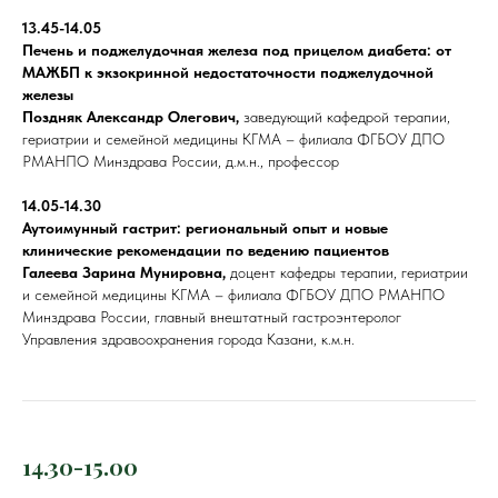
13.45-14.05
Печень и поджелудочная железа под прицелом диабета: от
МАЖБП к экзокринной недостаточности поджелудочной
железы
Поздняк Александр Олегович,
заведующий кафедрой терапии,
гериатрии и семейной медицины КГМА – филиала ФГБОУ ДПО
РМАНПО Минздрава России, д.м.н., профессор
14.05-14.30
Аутоимунный гастрит: региональный опыт и новые
клинические рекомендации по ведению пациентов
Галеева Зарина Мунировна,
доцент кафедры терапии, гериатрии
и семейной медицины КГМА – филиала ФГБОУ ДПО РМАНПО
Минздрава России, главный внештатный гастроэнтеролог
Управления здравоохранения города Казани, к.м.н.
14.30-15.00