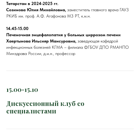
Татарстан в 2024-2025 гг.
Созинова Юлия Михайловна,
заместитель главного врача ГАУЗ
РКИБ им. проф. А.Ф. Агафонова МЗ РТ, к.м.н.
14.45-15.00
Печеночная энцефалопатия у больных циррозом печени
Хаертынова Ильсияр Мансуровна,
заведующая кафедрой
инфекционных болезней КГМА – филиала ФГБОУ ДПО РМАНПО
Минздрава России, д.м.н., профессор
15.00-15.10
Дискуссионный клуб со
специалистами