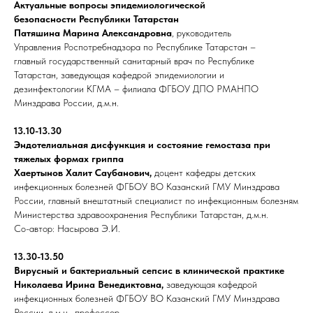
Актуальные вопросы эпидемиологической
безопасности Республики Татарстан
Патяшина Марина Александровна
, руководитель
Управления Роспотребнадзора по Республике Татарстан –
главный государственный санитарный врач по Республике
Татарстан, заведующая кафедрой эпидемиологии и
дезинфектологии КГМА – филиала ФГБОУ ДПО РМАНПО
Минздрава России, д.м.н.
13.10-13.30
Эндотелиальная дисфункция и состояние гемостаза при
тяжелых формах гриппа
Хаертынов Халит Саубанович,
доцент кафедры детских
инфекционных болезней ФГБОУ ВО Казанский ГМУ Минздрава
России, главный внештатный специалист по инфекционным болезням
Министерства здравоохранения Республики Татарстан, д.м.н.
Со-автор: Насырова Э.И.
13.30-13.50
Вирусный и бактериальный сепсис в клинической практике
Николаева Ирина Венедиктовна,
заведующая кафедрой
инфекционных болезней ФГБОУ ВО Казанский ГМУ Минздрава
России, д.м.н., профессор