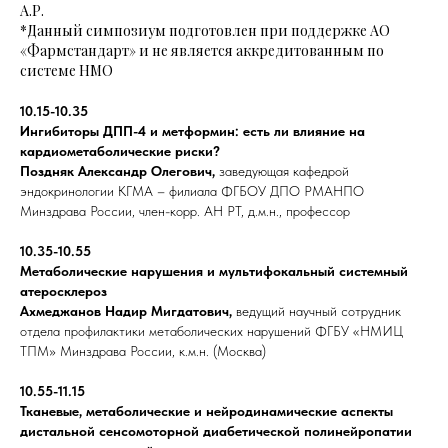
А.Р.
*Данный симпозиум подготовлен при поддержке АО
«Фармстандарт» и не является аккредитованным по
системе НМО
10.15-10.35
Ингибиторы ДПП-4 и метформин: есть ли влияние на
кардиометаболические риски?
Поздняк Александр Олегович,
заведующая кафедрой
эндокринологии КГМА – филиала ФГБОУ ДПО РМАНПО
Минздрава России, член-корр. АН РТ, д.м.н., профессор
10.35-10.55
Метаболические нарушения и мультифокальный системный
атеросклероз
Ахмеджанов Надир Мигдатович,
ведущий научный сотрудник
отдела профилактики метаболических нарушений ФГБУ «НМИЦ
ТПМ» Минздрава России, к.м.н. (Москва)
10.55-11.15
Тканевые, метаболические и нейродинамические аспекты
дистальной сенсомоторной диабетической полинейропатии