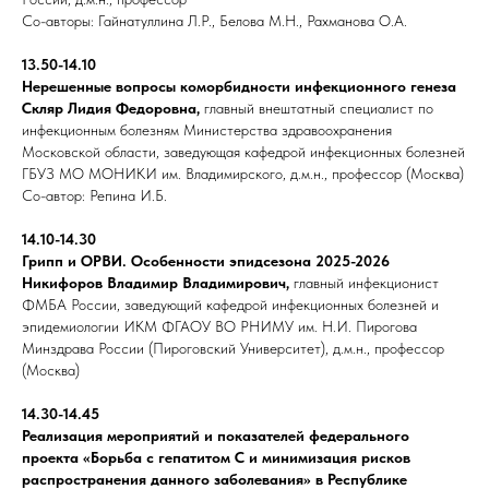
Со-авторы: Гайнатуллина Л.Р., Белова М.Н., Рахманова О.А.
13.50-14.10
Нерешенные вопросы коморбидности инфекционного генеза
Скляр Лидия Федоровна,
главный внештатный специалист по
инфекционным болезням Министерства здравоохранения
Московской области, заведующая кафедрой инфекционных болезней
ГБУЗ МО МОНИКИ им. Владимирского, д.м.н., профессор (Москва)
Со-автор: Репина И.Б.
14.10-14.30
Грипп и ОРВИ. Особенности эпидсезона 2025-2026
Никифоров Владимир Владимирович,
главный инфекционист
ФМБА России, заведующий кафедрой инфекционных болезней и
эпидемиологии ИКМ ФГАОУ ВО РНИМУ им. Н.И. Пирогова
Минздрава России (Пироговский Университет), д.м.н., профессор
(Москва)
14.30-14.45
Реализация мероприятий и показателей федерального
проекта «Борьба с гепатитом С и минимизация рисков
распространения данного заболевания» в Республике