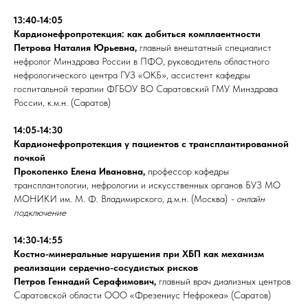
13:40-14:05
Кардионефропротекция: как добиться комплаентности
Петрова Наталия Юрьевна,
главный внештатный специалист
нефролог Минздрава России в ПФО, руководитель областного
нефрологического центра ГУЗ «ОКБ», ассистент кафедры
госпитальной терапии ФГБОУ ВО Саратовский ГМУ Минздрава
России, к.м.н. (Саратов)
14:05-14:30
Кардионефропротекция у пациентов с трансплантированной
почкой
Прокопенко Елена Ивановна,
профессор кафедры
трансплантологии, нефрологии и искусственных органов БУЗ МО
МОНИКИ им. М. Ф. Владимирского, д.м.н. (Москва)
- онлайн
подключение
14:30-14:55
Костно-минеральные нарушения при ХБП как механизм
реализации сердечно-сосудистых рисков
Петров Геннадий Серафимович,
главный врач диализных центров
Саратовской области ООО «Фрезениус Нефрокеа» (Саратов)